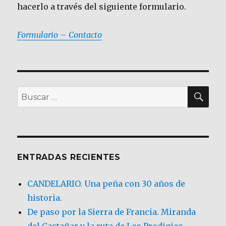
hacerlo a través del siguiente formulario.
Formulario – Contacto
BU
Buscar
por:
ENTRADAS RECIENTES
CANDELARIO. Una peña con 30 años de
historia.
De paso por la Sierra de Francia. Miranda
del Castañar y la ruta de Los Prodigios