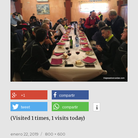
+1
compartir
tweet
compartir
(Visited 1 times, 1 visits today)
Publicado
Tamaño
enero 22, 2019
800 × 600