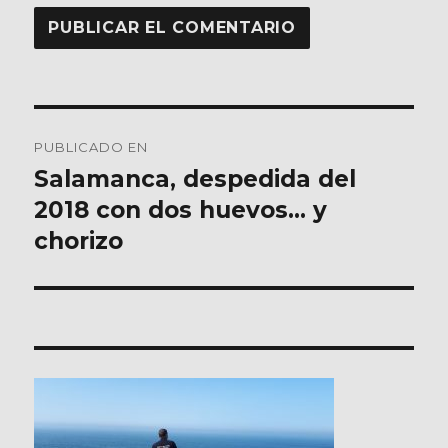
Navegación
PUBLICADO EN
de
Salamanca, despedida del
2018 con dos huevos… y
entradas
chorizo