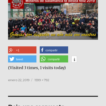
+1
compartir
tweet
compartir
(Visited 3 times, 1 visits today)
Publicado
Tamaño
enero 22, 2019
1599 × 792
el
completo