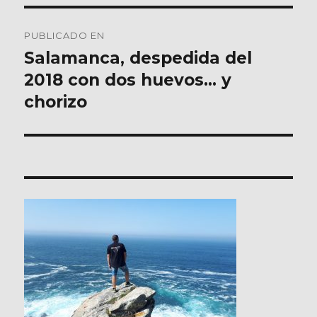
Navegación
PUBLICADO EN
de
Salamanca, despedida del
2018 con dos huevos… y
entradas
chorizo