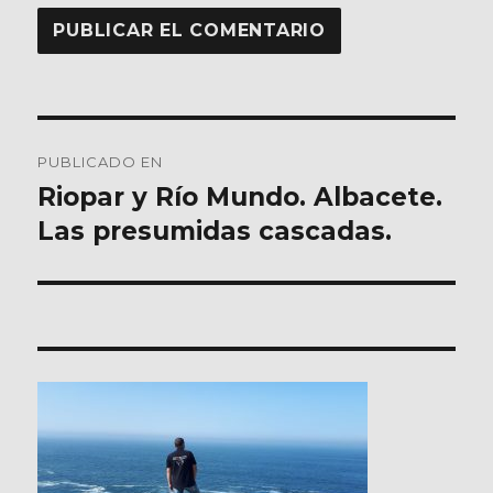
Navegación
PUBLICADO EN
de
Riopar y Río Mundo. Albacete.
Las presumidas cascadas.
entradas