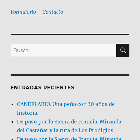
Formulario – Contacto
BU
Buscar
por:
ENTRADAS RECIENTES
CANDELARIO. Una peña con 30 años de
historia.
De paso por la Sierra de Francia. Miranda
del Castañar y la ruta de Los Prodigios
De paso por la Sierra de Francia, Miranda