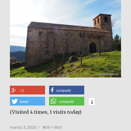
+1
compartir
tweet
compartir
(Visited 4 times, 1 visits today)
Publicado
Tamaño
marzo 3, 2020
800 × 600