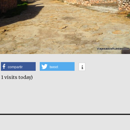
compartir
tweet
 1 visits today)