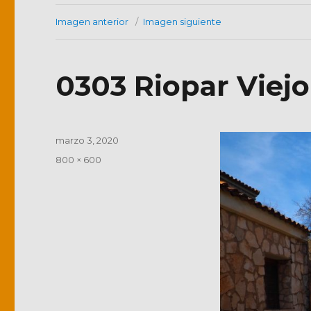
Imagen anterior
Imagen siguiente
0303 Riopar Viejo
Publicado
marzo 3, 2020
el
Tamaño
800 × 600
completo