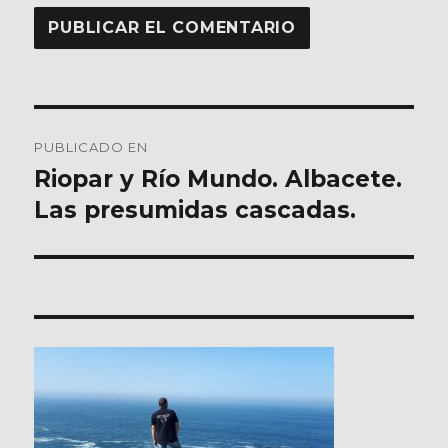
Navegación
PUBLICADO EN
de
Riopar y Río Mundo. Albacete.
Las presumidas cascadas.
entradas