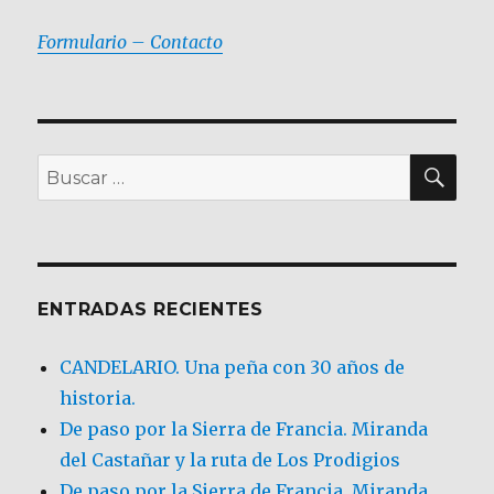
Formulario – Contacto
BU
Buscar
por:
ENTRADAS RECIENTES
CANDELARIO. Una peña con 30 años de
historia.
De paso por la Sierra de Francia. Miranda
del Castañar y la ruta de Los Prodigios
De paso por la Sierra de Francia, Miranda