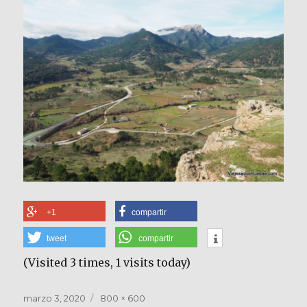
+1
compartir
tweet
compartir
(Visited 3 times, 1 visits today)
Publicado
Tamaño
marzo 3, 2020
800 × 600