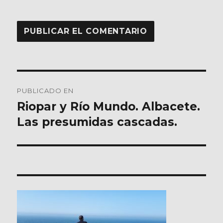
Navegación
PUBLICADO EN
de
Riopar y Río Mundo. Albacete.
Las presumidas cascadas.
entradas