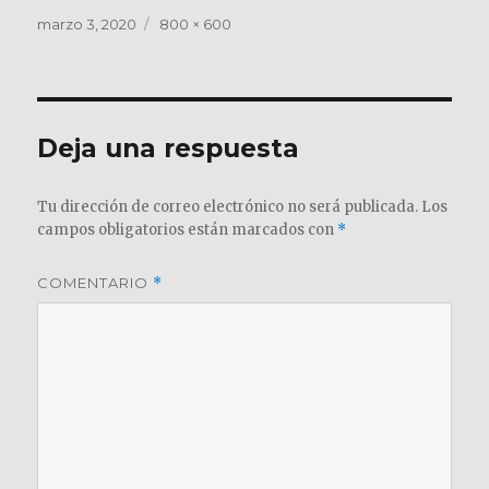
Publicado
Tamaño
marzo 3, 2020
800 × 600
el
completo
Deja una respuesta
Tu dirección de correo electrónico no será publicada.
Los
campos obligatorios están marcados con
*
COMENTARIO
*