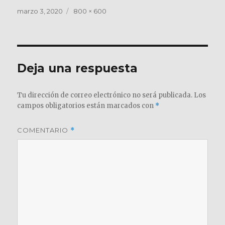
Publicado
Tamaño
marzo 3, 2020
800 × 600
el
completo
Deja una respuesta
Tu dirección de correo electrónico no será publicada.
Los
campos obligatorios están marcados con
*
COMENTARIO
*