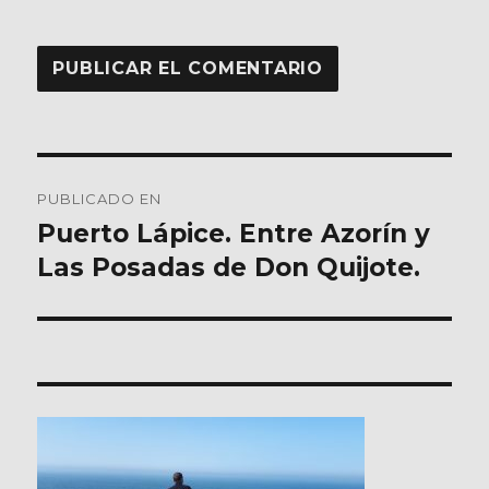
Navegación
PUBLICADO EN
de
Puerto Lápice. Entre Azorín y
Las Posadas de Don Quijote.
entradas