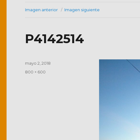
Imagen anterior
Imagen siguiente
P4142514
Publicado
mayo 2, 2018
el
Tamaño
800 × 600
completo