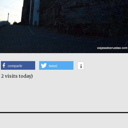
compartir
tweet
 2 visits today)