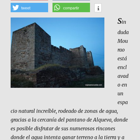
tweet
compartir
S
in
duda
Mou
rao
está
encl
avad
o en
un
espa
cio natural increíble, rodeado de zonas de agua,
gracias a la cercanía del pantano de Alqueva, donde
es posible disfrutar de sus numerosos rincones
donde el agua intenta ganar terreno a la tierra y a