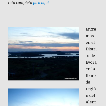
ruta completa
pica aquí
Entra
mos
en el
Distri
to de
Évora,
en la
llama
da
regió
n del
Alent