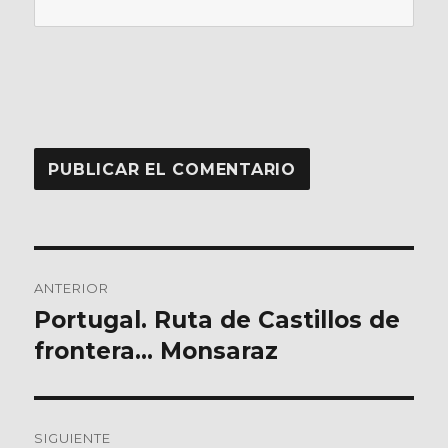
Navegación
ANTERIOR
de
Portugal. Ruta de Castillos de
Entrada
anterior:
frontera… Monsaraz
entradas
SIGUIENTE