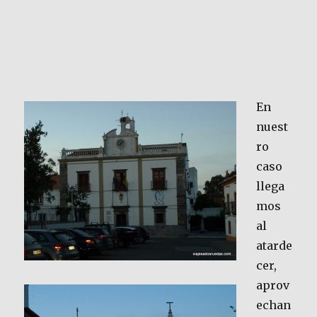
En
nuest
ro
caso
llega
mos
al
atarde
cer,
aprov
echan