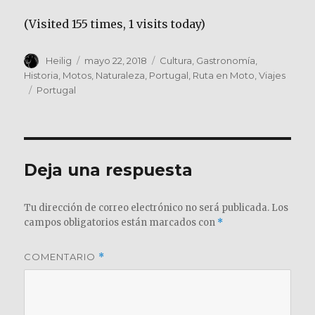
(Visited 155 times, 1 visits today)
Autor
Publicado
Categorías
Heilig
mayo 22, 2018
Cultura
,
Gastronomía
,
el
Historia
,
Motos
,
Naturaleza
,
Portugal
,
Ruta en Moto
,
Viajes
Etiquetas
Portugal
Deja una respuesta
Tu dirección de correo electrónico no será publicada.
Los
campos obligatorios están marcados con
*
COMENTARIO
*