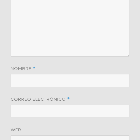
NOMBRE
*
CORREO ELECTRÓNICO
*
WEB