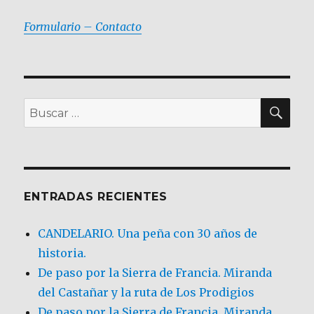
Formulario – Contacto
BU
Buscar
por:
ENTRADAS RECIENTES
CANDELARIO. Una peña con 30 años de
historia.
De paso por la Sierra de Francia. Miranda
del Castañar y la ruta de Los Prodigios
De paso por la Sierra de Francia, Miranda