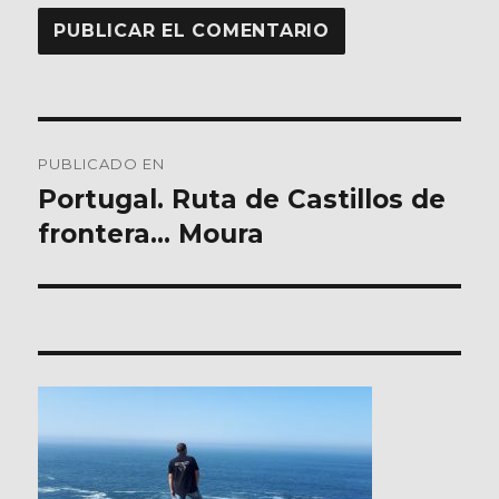
Navegación
PUBLICADO EN
de
Portugal. Ruta de Castillos de
frontera… Moura
entradas