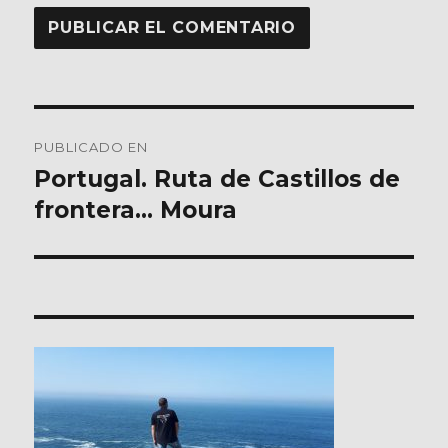
Navegación
PUBLICADO EN
de
Portugal. Ruta de Castillos de
frontera… Moura
entradas