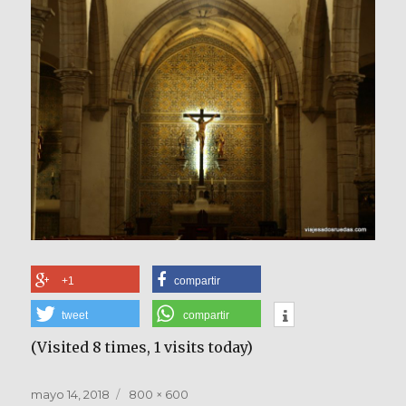
+1
compartir
tweet
compartir
(Visited 8 times, 1 visits today)
Publicado
Tamaño
mayo 14, 2018
800 × 600