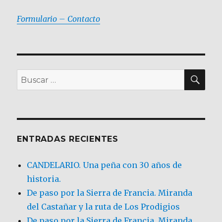
Formulario – Contacto
BU
Buscar
por:
ENTRADAS RECIENTES
CANDELARIO. Una peña con 30 años de
historia.
De paso por la Sierra de Francia. Miranda
del Castañar y la ruta de Los Prodigios
De paso por la Sierra de Francia, Miranda