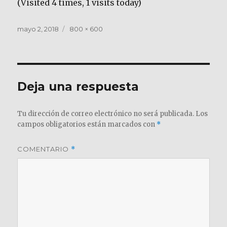
(Visited 4 times, 1 visits today)
Publicado
Tamaño
mayo 2, 2018
800 × 600
el
completo
Deja una respuesta
Tu dirección de correo electrónico no será publicada.
Los
campos obligatorios están marcados con
*
COMENTARIO
*