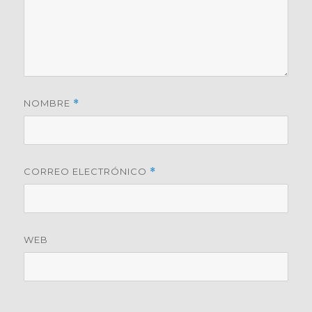
NOMBRE
*
CORREO ELECTRÓNICO
*
WEB