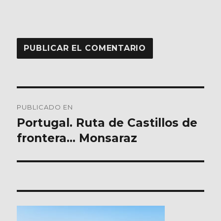
Navegación
PUBLICADO EN
de
Portugal. Ruta de Castillos de
frontera… Monsaraz
entradas