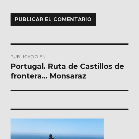
Navegación
PUBLICADO EN
de
Portugal. Ruta de Castillos de
frontera… Monsaraz
entradas