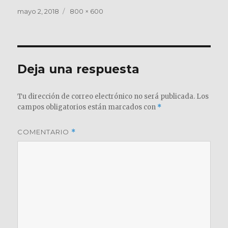
Publicado
Tamaño
mayo 2, 2018
800 × 600
el
completo
Deja una respuesta
Tu dirección de correo electrónico no será publicada.
Los
campos obligatorios están marcados con
*
COMENTARIO
*