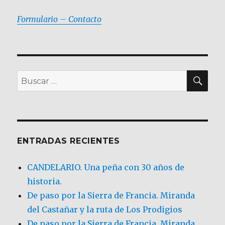
Formulario – Contacto
BU
Buscar
por:
ENTRADAS RECIENTES
CANDELARIO. Una peña con 30 años de
historia.
De paso por la Sierra de Francia. Miranda
del Castañar y la ruta de Los Prodigios
De paso por la Sierra de Francia, Miranda