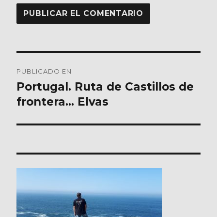
Navegación
PUBLICADO EN
de
Portugal. Ruta de Castillos de
frontera… Elvas
entradas