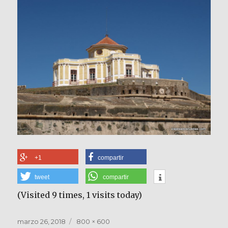
+1
compartir
tweet
compartir
(Visited 9 times, 1 visits today)
Publicado
Tamaño
marzo 26, 2018
800 × 600