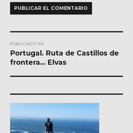
Navegación
PUBLICADO EN
de
Portugal. Ruta de Castillos de
frontera… Elvas
entradas