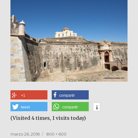
+1
compartir
tweet
compartir
(Visited 4 times, 1 visits today)
Publicado
Tamaño
marzo 26, 2018
800 × 600