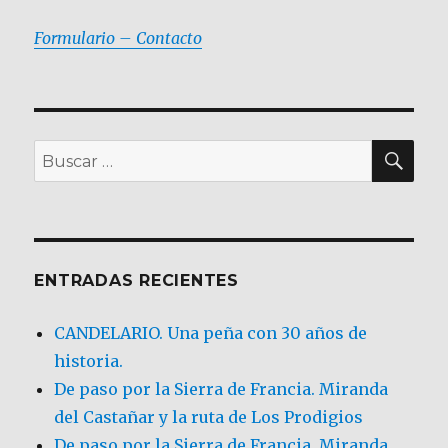
Formulario – Contacto
BU
Buscar
por:
ENTRADAS RECIENTES
CANDELARIO. Una peña con 30 años de
historia.
De paso por la Sierra de Francia. Miranda
del Castañar y la ruta de Los Prodigios
De paso por la Sierra de Francia, Miranda