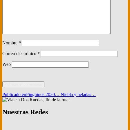
Nombre
*
Correo electrónico
*
Web
Navegación
Publicado en
Pingüinos 2020… Niebla y heladas…
de
entradas
Nuestras Redes