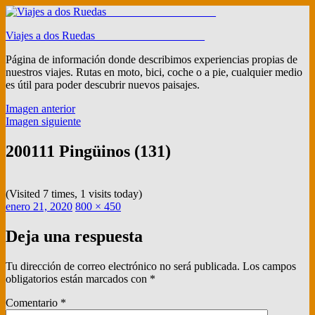
Ir
al
Viajes a dos Ruedas ___________________
contenido
Página de información donde describimos experiencias propias de
nuestros viajes. Rutas en moto, bici, coche o a pie, cualquier medio
es útil para poder descubrir nuevos paisajes.
Imagen anterior
Imagen siguiente
200111 Pingüinos (131)
(Visited 7 times, 1 visits today)
Publicado
Tamaño
enero 21, 2020
800 × 450
el
completo
Deja una respuesta
Tu dirección de correo electrónico no será publicada.
Los campos
obligatorios están marcados con
*
Comentario
*