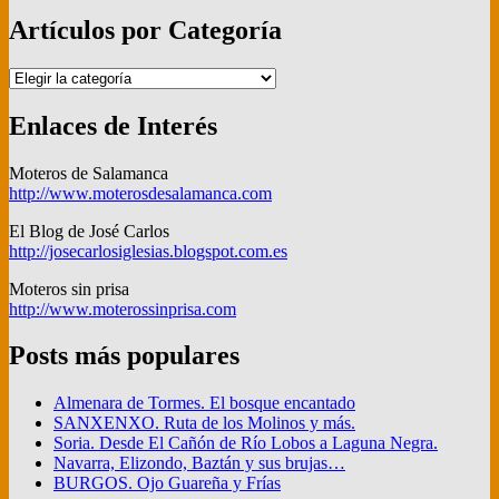
Artículos por Categoría
Artículos
por
Categoría
Enlaces de Interés
Moteros de Salamanca
http://www.moterosdesalamanca.com
El Blog de José Carlos
http://josecarlosiglesias.blogspot.com.es
Moteros sin prisa
http://www.moterossinprisa.com
Posts más populares
Almenara de Tormes. El bosque encantado
SANXENXO. Ruta de los Molinos y más.
Soria. Desde El Cañón de Río Lobos a Laguna Negra.
Navarra, Elizondo, Baztán y sus brujas…
BURGOS. Ojo Guareña y Frías