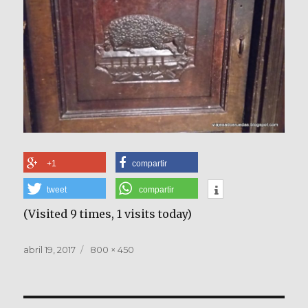
+1
compartir
tweet
compartir
(Visited 9 times, 1 visits today)
Publicado
Tamaño
abril 19, 2017
800 × 450
el
completo