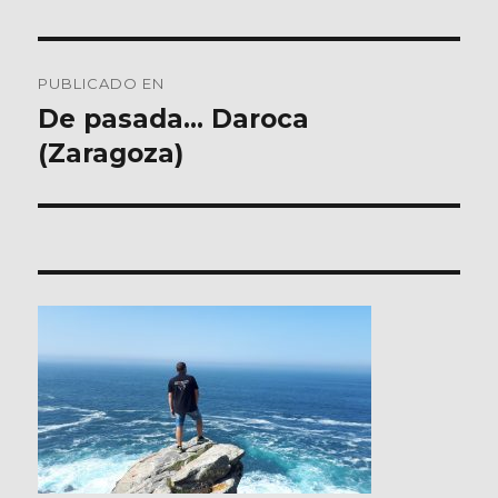
Navegación
PUBLICADO EN
de
De pasada… Daroca
(Zaragoza)
entradas