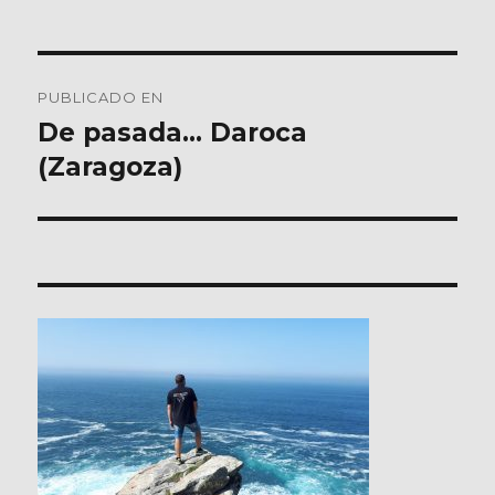
Navegación
PUBLICADO EN
de
De pasada… Daroca
(Zaragoza)
entradas