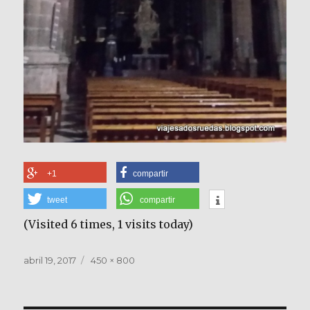
+1
compartir
tweet
compartir
(Visited 6 times, 1 visits today)
Publicado
Tamaño
abril 19, 2017
450 × 800
el
completo