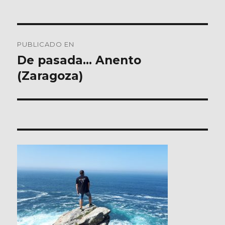
Navegación
PUBLICADO EN
de
De pasada… Anento
(Zaragoza)
entradas