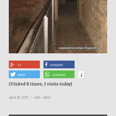
+1
compartir
tweet
compartir
(Visited 8 times, 1 visits today)
Publicado
Tamaño
abril 19, 2017
450 × 800
el
completo