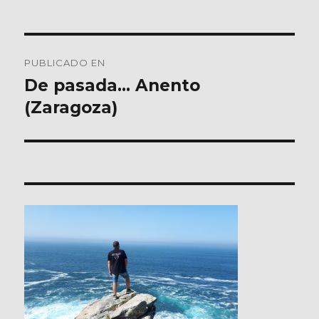
Navegación
PUBLICADO EN
de
De pasada… Anento
(Zaragoza)
entradas