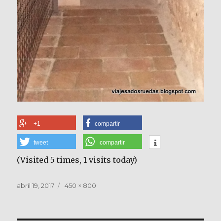
+1
compartir
tweet
compartir
(Visited 5 times, 1 visits today)
Publicado
Tamaño
abril 19, 2017
450 × 800
el
completo