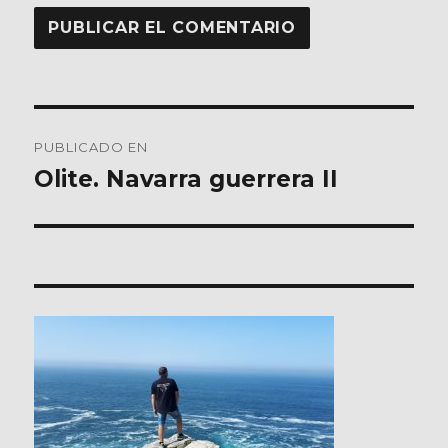
Navegación
PUBLICADO EN
de
Olite. Navarra guerrera II
entradas