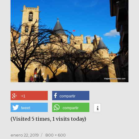
+1
compartir
tweet
compartir
(Visited 5 times, 1 visits today)
Publicado
Tamaño
enero 22, 2019
800 × 600