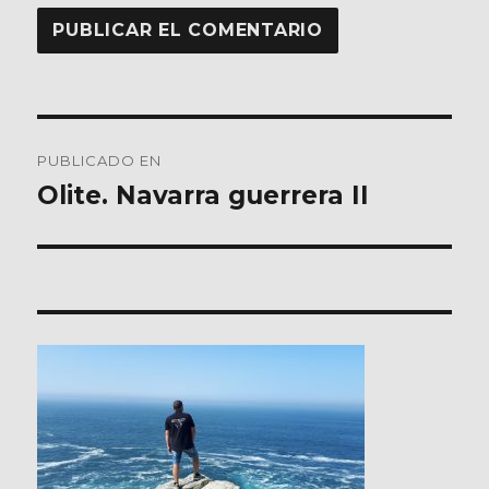
Navegación
PUBLICADO EN
de
Olite. Navarra guerrera II
entradas