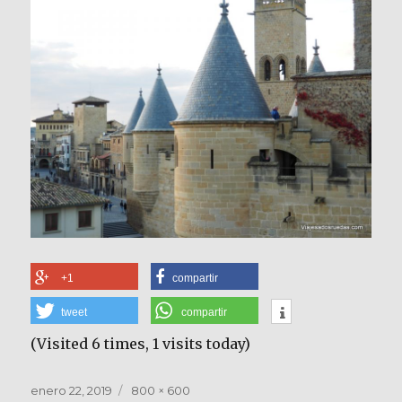
+1
compartir
tweet
compartir
(Visited 6 times, 1 visits today)
Publicado
Tamaño
enero 22, 2019
800 × 600