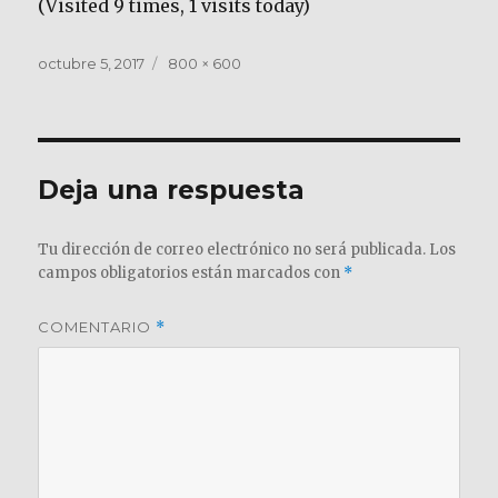
(Visited 9 times, 1 visits today)
Publicado
Tamaño
octubre 5, 2017
800 × 600
el
completo
Deja una respuesta
Tu dirección de correo electrónico no será publicada.
Los
campos obligatorios están marcados con
*
COMENTARIO
*