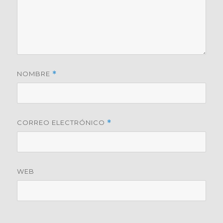
NOMBRE
*
CORREO ELECTRÓNICO
*
WEB