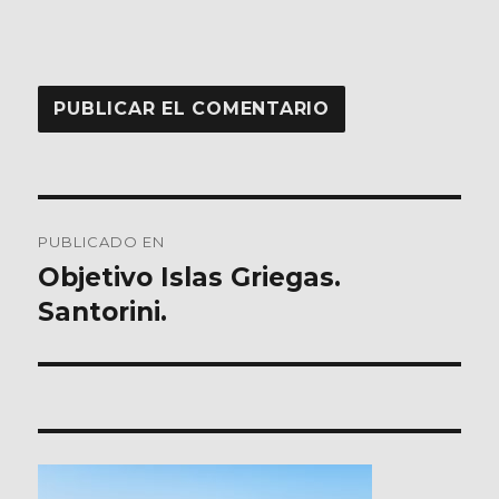
Navegación
PUBLICADO EN
de
Objetivo Islas Griegas.
Santorini.
entradas