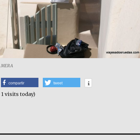
CAMERA
compartir
tweet
 1 visits today)