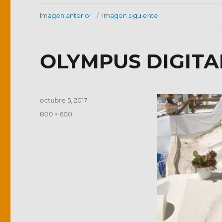
Imagen anterior
Imagen siguiente
OLYMPUS DIGIT
Publicado
octubre 5, 2017
el
Tamaño
800 × 600
completo