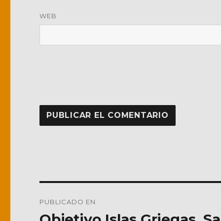
WEB
Navegación
PUBLICADO EN
de
Objetivo Islas Griegas. Sa