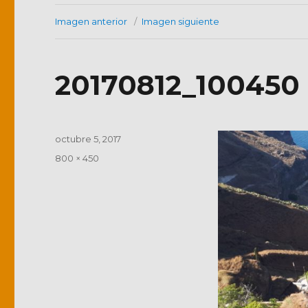
Imagen anterior
Imagen siguiente
20170812_100450
Publicado
octubre 5, 2017
el
Tamaño
800 × 450
completo