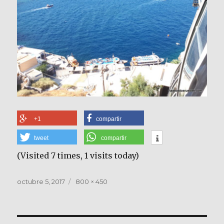
+1
compartir
tweet
compartir
(Visited 7 times, 1 visits today)
Publicado
Tamaño
octubre 5, 2017
800 × 450
el
completo