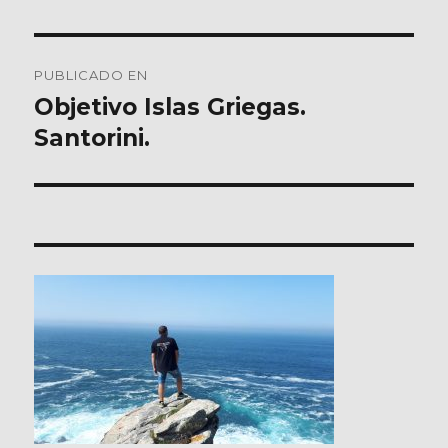
Navegación
PUBLICADO EN
de
Objetivo Islas Griegas.
Santorini.
entradas