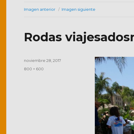
Imagen anterior
Imagen siguiente
Rodas viajesados
Publicado
noviembre 28, 2017
el
Tamaño
800 × 600
completo