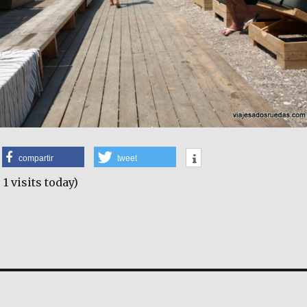
compartir
tweet
 1 visits today)