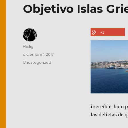
Objetivo Islas Gr
+1
Autor
Heilig
Publicado
diciembre 1, 2017
el
Categorías
Uncategorized
increíble, bien
las delicias de q