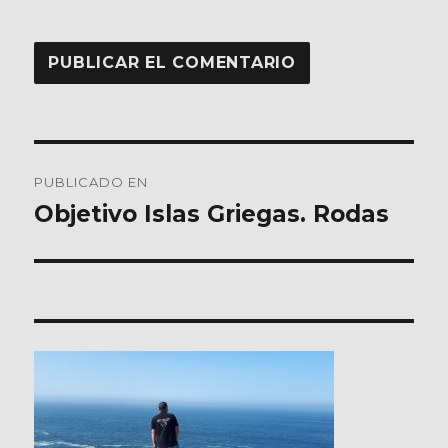
Navegación
PUBLICADO EN
de
Objetivo Islas Griegas. Rodas
entradas