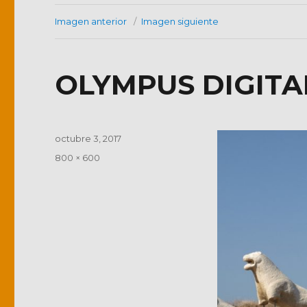
Imagen anterior
Imagen siguiente
OLYMPUS DIGIT
Publicado
octubre 3, 2017
el
Tamaño
800 × 600
completo