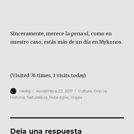
Sinceramente, merece la pena si, como en
nuestro caso, estás más de un día en Mykonos.
(Visited 76 times, 1 visits today)
Autor
Publicado
Categorías
Heilig
noviembre 23, 2017
Cultura
,
Grecia
,
el
Historia
,
Naturaleza
,
Ruta a pie
,
Viajes
Deja una respuesta