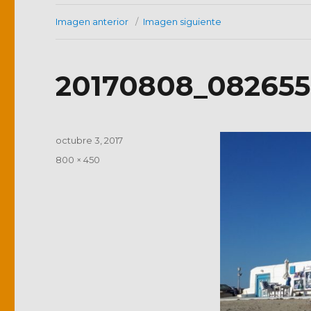
Imagen anterior
Imagen siguiente
20170808_082655
Publicado
octubre 3, 2017
el
Tamaño
800 × 450
completo