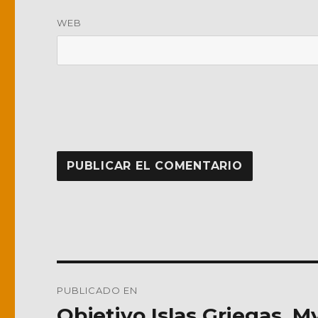
WEB
Navegación
PUBLICADO EN
de
Objetivo Islas Griegas. 