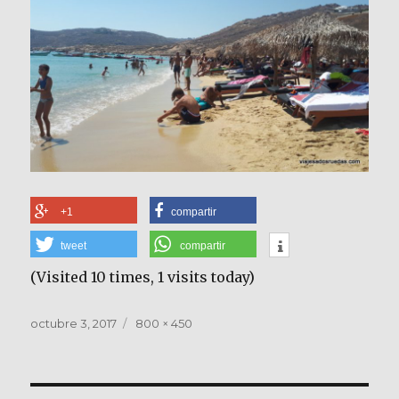
+1
compartir
tweet
compartir
(Visited 10 times, 1 visits today)
Publicado
Tamaño
octubre 3, 2017
800 × 450
el
completo