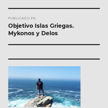
Navegación
PUBLICADO EN
de
Objetivo Islas Griegas.
Mykonos y Delos
entradas