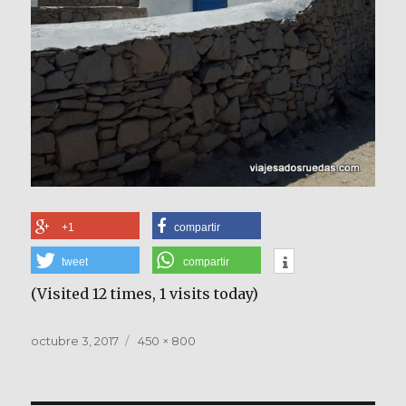
+1
compartir
tweet
compartir
(Visited 12 times, 1 visits today)
Publicado
Tamaño
octubre 3, 2017
450 × 800
el
completo