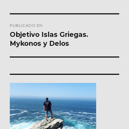
Navegación
PUBLICADO EN
de
Objetivo Islas Griegas.
Mykonos y Delos
entradas