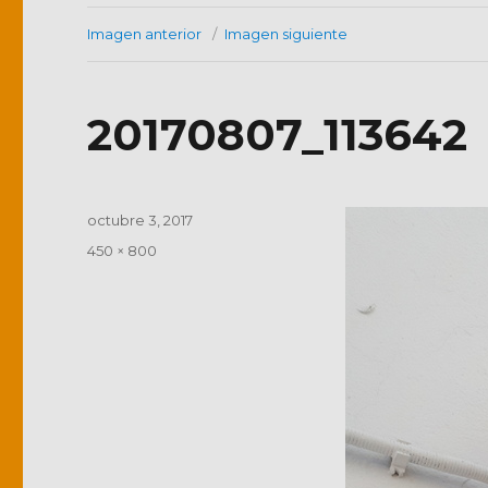
Imagen anterior
Imagen siguiente
20170807_113642
Publicado
octubre 3, 2017
el
Tamaño
450 × 800
completo