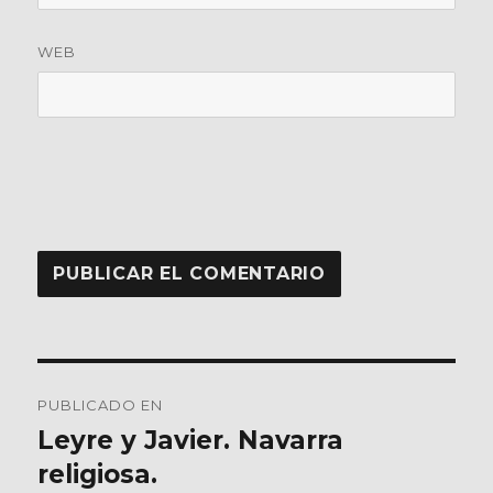
WEB
Navegación
PUBLICADO EN
de
Leyre y Javier. Navarra
religiosa.
entradas