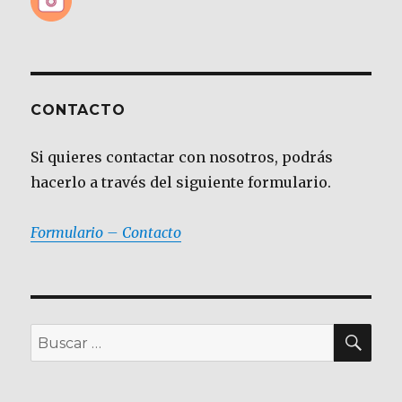
CONTACTO
Si quieres contactar con nosotros, podrás
hacerlo a través del siguiente formulario.
Formulario – Contacto
BU
Buscar
por: