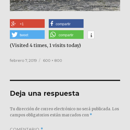
+1
compartir
tweet
compartir
(Visited 4 times, 1 visits today)
Publicado
Tamaño
febrero 7, 2019
600 × 800
el
completo
Deja una respuesta
Tu dirección de correo electrónico no será publicada.
Los
campos obligatorios están marcados con
*
COMENTARIO
*