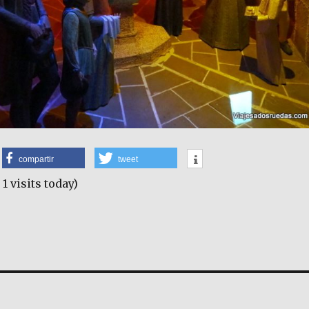
compartir
tweet
 1 visits today)