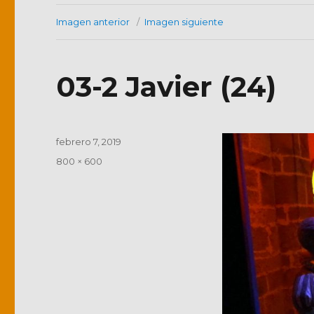
Imagen anterior
Imagen siguiente
03-2 Javier (24)
Publicado
febrero 7, 2019
el
Tamaño
800 × 600
completo