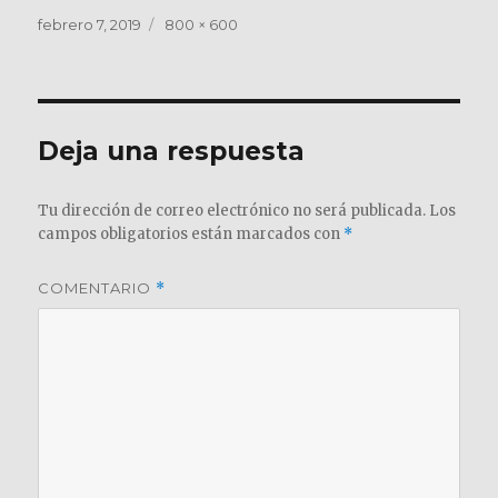
Publicado
Tamaño
febrero 7, 2019
800 × 600
el
completo
Deja una respuesta
Tu dirección de correo electrónico no será publicada.
Los
campos obligatorios están marcados con
*
COMENTARIO
*