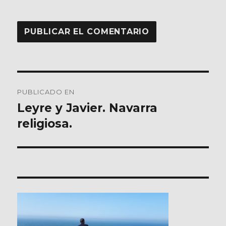
Navegación
PUBLICADO EN
de
Leyre y Javier. Navarra
religiosa.
entradas