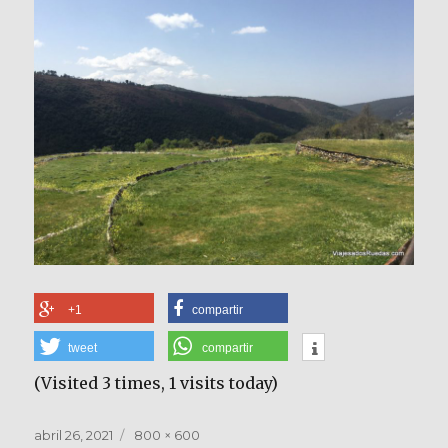
+1
compartir
tweet
compartir
(Visited 3 times, 1 visits today)
Publicado
Tamaño
abril 26, 2021
800 × 600