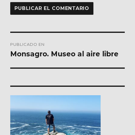
Navegación
PUBLICADO EN
de
Monsagro. Museo al aire libre
entradas