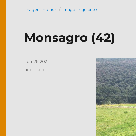
Imagen anterior
Imagen siguiente
Monsagro (42)
Publicado
abril 26, 2021
el
Tamaño
800 × 600
completo