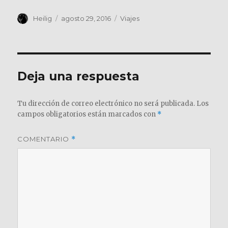
Autor
Publicado
Categorías
Heilig
agosto 29, 2016
Viajes
el
Deja una respuesta
Tu dirección de correo electrónico no será publicada.
Los
campos obligatorios están marcados con
*
COMENTARIO
*