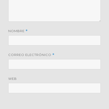
NOMBRE
*
CORREO ELECTRÓNICO
*
WEB