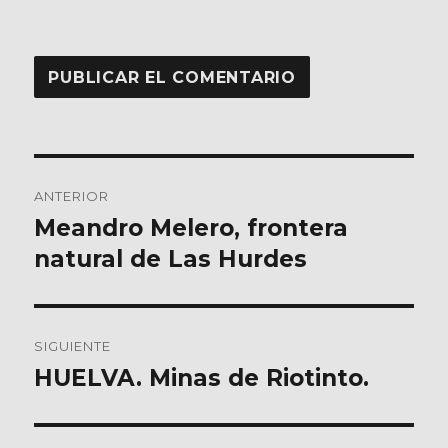
Navegación
ANTERIOR
de
Meandro Melero, frontera
Entrada
anterior:
natural de Las Hurdes
entradas
SIGUIENTE
HUELVA. Minas de Riotinto.
Entrada
siguiente: