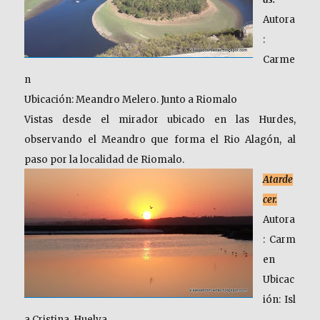
Autora
:
Carme
n
Ubicación: Meandro Melero. Junto a Riomalo
Vistas desde el mirador ubicado en las Hurdes,
observando el Meandro que forma el Rio Alagón, al
paso por la localidad de Riomalo.
Atarde
cer.
Autora
: Carm
en
Ubicac
ión: Isl
a Cristina. Huelva