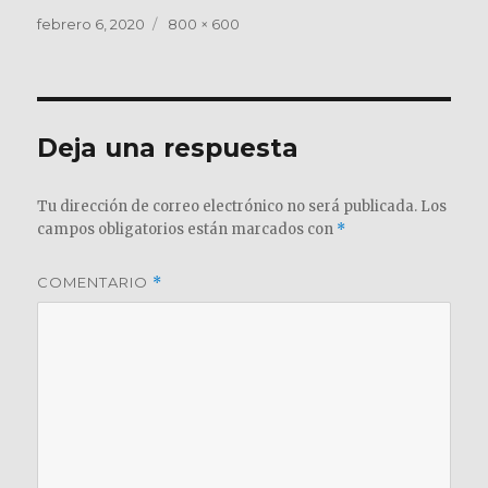
Publicado
Tamaño
febrero 6, 2020
800 × 600
el
completo
Deja una respuesta
Tu dirección de correo electrónico no será publicada.
Los
campos obligatorios están marcados con
*
COMENTARIO
*