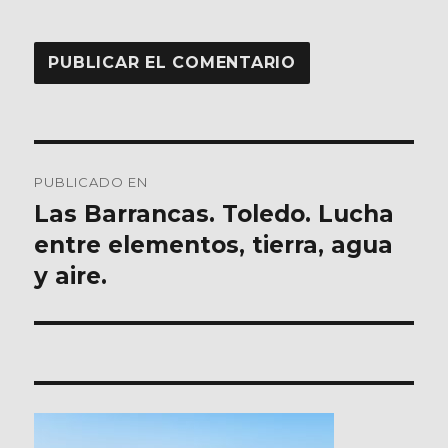
Navegación
PUBLICADO EN
de
Las Barrancas. Toledo. Lucha
entre elementos, tierra, agua
entradas
y aire.