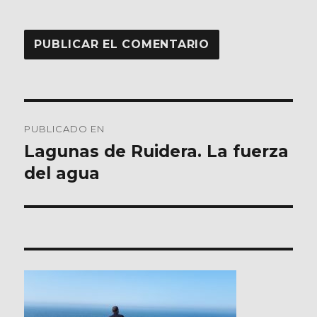
Navegación
PUBLICADO EN
de
Lagunas de Ruidera. La fuerza
del agua
entradas