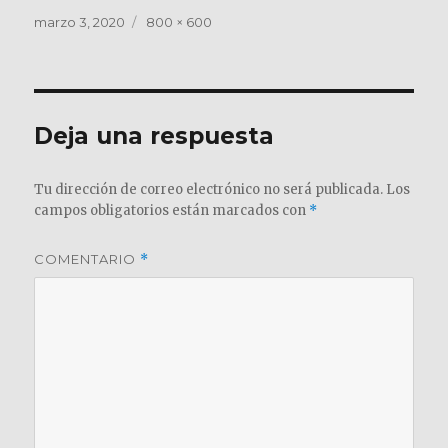
Publicado
Tamaño
marzo 3, 2020
800 × 600
el
completo
Deja una respuesta
Tu dirección de correo electrónico no será publicada.
Los
campos obligatorios están marcados con
*
COMENTARIO
*