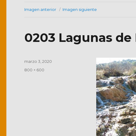
Imagen anterior
Imagen siguiente
0203 Lagunas de R
Publicado
marzo 3, 2020
el
Tamaño
800 × 600
completo