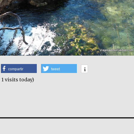
compartir
tweet
 1 visits today)