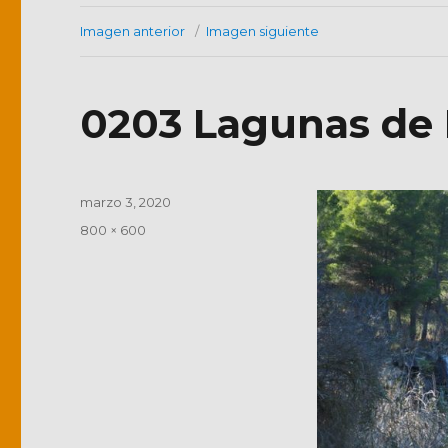
Imagen anterior
Imagen siguiente
0203 Lagunas de 
Publicado
marzo 3, 2020
el
Tamaño
800 × 600
completo