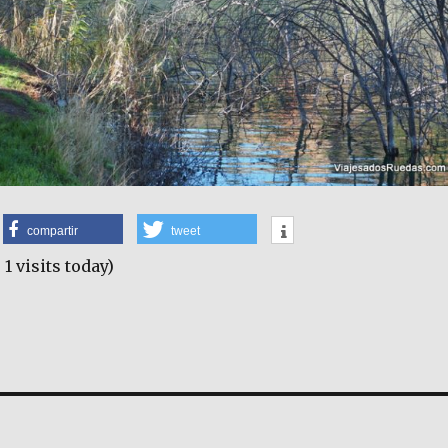
compartir
tweet
 1 visits today)