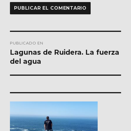
Navegación
PUBLICADO EN
de
Lagunas de Ruidera. La fuerza
del agua
entradas