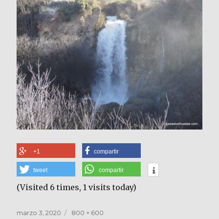
+1
compartir
tweet
compartir
(Visited 6 times, 1 visits today)
Publicado
Tamaño
marzo 3, 2020
800 × 600