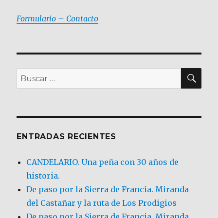
Formulario – Contacto
BU
Buscar
por:
ENTRADAS RECIENTES
CANDELARIO. Una peña con 30 años de
historia.
De paso por la Sierra de Francia. Miranda
del Castañar y la ruta de Los Prodigios
De paso por la Sierra de Francia, Miranda