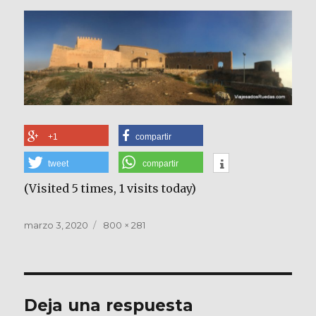
+1
compartir
tweet
compartir
(Visited 5 times, 1 visits today)
Publicado
Tamaño
marzo 3, 2020
800 × 281
el
completo
Deja una respuesta