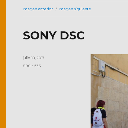
Imagen anterior
Imagen siguiente
SONY DSC
Publicado
julio 18, 2017
el
Tamaño
800 × 533
completo