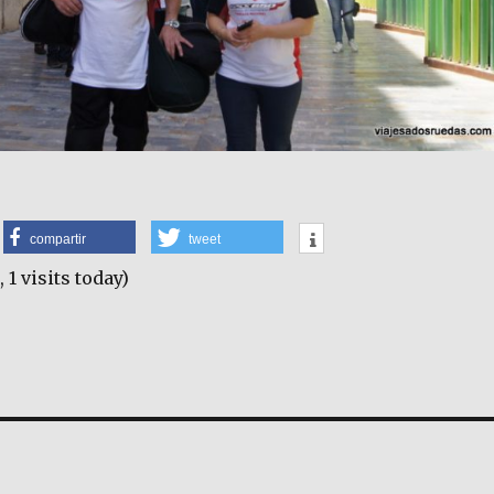
compartir
tweet
, 1 visits today)