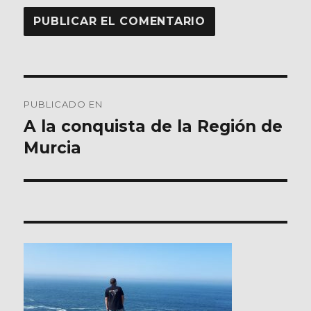
Navegación
PUBLICADO EN
de
A la conquista de la Región de
Murcia
entradas