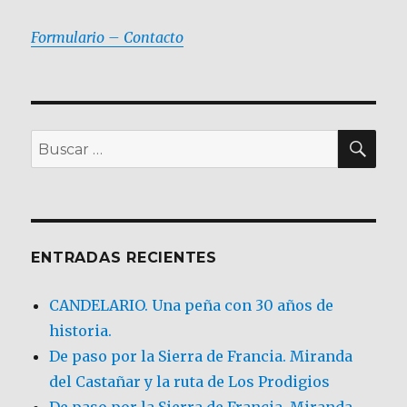
Formulario – Contacto
BU
Buscar
por:
ENTRADAS RECIENTES
CANDELARIO. Una peña con 30 años de
historia.
De paso por la Sierra de Francia. Miranda
del Castañar y la ruta de Los Prodigios
De paso por la Sierra de Francia, Miranda