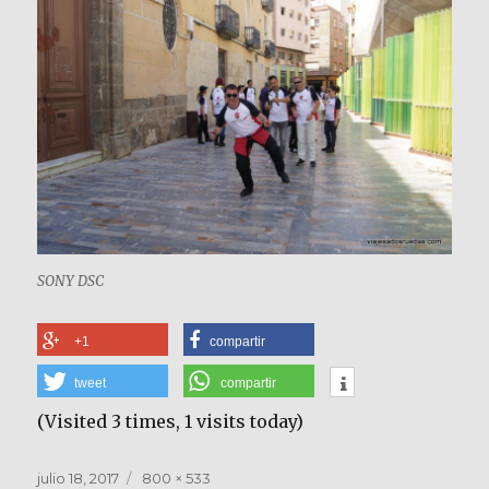
SONY DSC
+1
compartir
tweet
compartir
(Visited 3 times, 1 visits today)
Publicado
Tamaño
julio 18, 2017
800 × 533