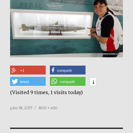
+1
compartir
tweet
compartir
(Visited 9 times, 1 visits today)
Publicado
Tamaño
julio 18, 2017
800 × 450
el
completo